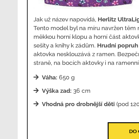
Jak už název napovídá,
Herlitz UltraLi
Tento model byl na míru navržen těm
měkkou horní klopu a horní část aktov
sešity a knihy k zádům.
Hrudní popruh
aktovka nesklouzává z ramen. Bezpečno
straně, na bocích aktovky i na ramenn
Váha:
650 g
Výška zad:
36 cm
Vhodná pro drobnější děti
(pod 12
DO