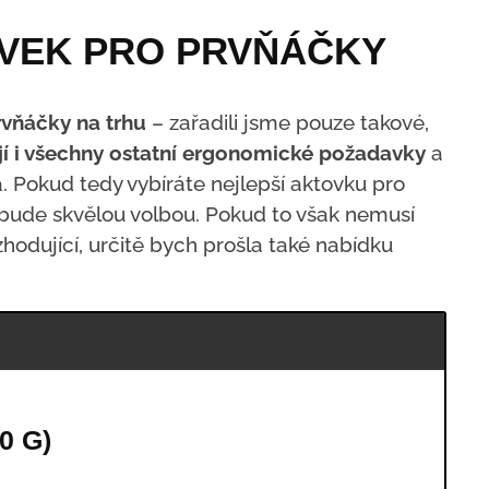
OVEK PRO PRVŇÁČKY
rvňáčky na trhu
– zařadili jsme pouze takové,
jí i všechny ostatní ergonomické požadavky
a
 Pokud tedy vybíráte nejlepší aktovku pro
 bude skvělou volbou. Pokud to však nemusí
hodující, určitě bych prošla také nabídku
0 G)