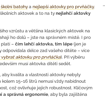
 školní batohy
a
nejlepší aktovky pro prvňáčky
.
školních aktovek a to na ty
nejlehčí aktovky
šího vzrůstu a většina klasických aktovek na
tahají ho dolů – jste na správném místě. I pro
platí –
čím lehčí aktovka, tím lépe
(jen je
y odpovídala délce zad vašeho dítěte – více
 vybrat aktovku pro prvňáčka
). Při výběru
edevším musí aktovka dítěti sedět.
t, aby kvalita a vlastnosti aktovky nebyly
 kolem 15–16 litrů nemusí vždy nabídnout
st, což ovlivňuje jejich robustnost. Klíčovým
ní a správná ergonomie
, aby byla zajištěna