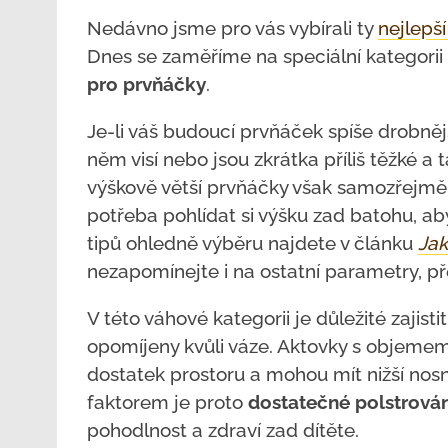
Nedávno jsme pro vás vybírali ty
nejlepší
Dnes se zaměříme na speciální kategorii 
pro prvňáčky
.
Je-li váš budoucí prvňáček spíše drobněj
něm visí nebo jsou zkrátka příliš těžké a 
výškově větší prvňáčky však samozřejmě 
potřeba pohlídat si výšku zad batohu, ab
tipů ohledně výběru najdete v článku
Jak
nezapomínejte i na ostatní parametry, př
V této váhové kategorii je důležité zajisti
opomíjeny kvůli váze. Aktovky s objemem
dostatek prostoru a mohou mít nižší nosno
faktorem je proto
dostatečné polstrová
pohodlnost a zdraví zad dítěte.