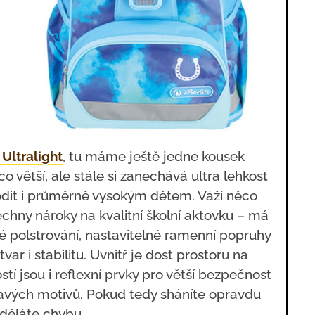
 Ultralight
, tu máme ještě jedne kousek
o větší, ale stále si zanechává ultra lehkost
hodit i průměrně vysokým dětem. Váží něco
chny nároky na kvalitní školní aktovku – má
 polstrování, nastavitelné ramenní popruhy
ar i stabilitu. Uvnitř je dost prostoru na
tí jsou i reflexní prvky pro větší bezpečnost
hravých motivů. Pokud tedy sháníte opravdu
uděláte chybu.