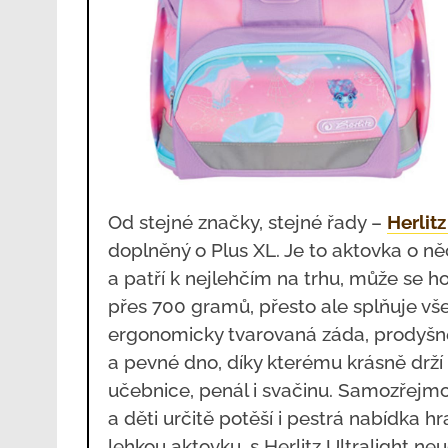
Od stejné značky, stejné řady –
Herlitz
doplněný o Plus XL. Je to aktovka o něc
a patří k nejlehčím na trhu, může se 
přes 700 gramů, přesto ale splňuje vše
ergonomicky tvarovaná záda, prodyšné
a pevné dno, díky kterému krásně drží tv
učebnice, penál i svačinu. Samozřejmos
a děti určitě potěší i pestrá nabídka 
lehkou aktovku, s Herlitz Ultralight ne