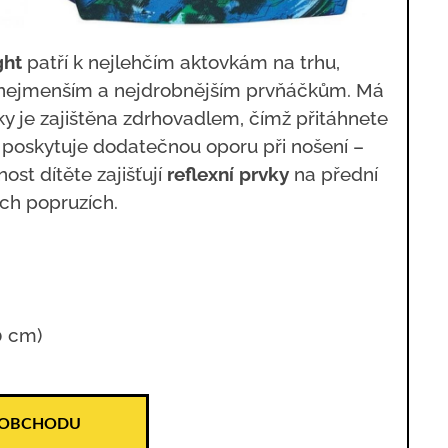
ght
patří k nejlehčím aktovkám na trhu,
 nejmenším a nejdrobnějším prvňáčkům. Má
ky je zajištěna zdrhovadlem, čímž přitáhnete
poskytuje dodatečnou oporu při nošení –
st dítěte zajišťují
reflexní prvky
na přední
ích popruzích.
0 cm)
 OBCHODU