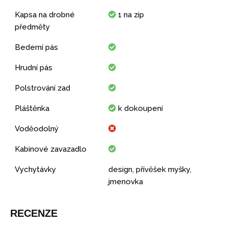
Kapsa na drobné
1 na zip
předměty
Bederní pás
Hrudní pás
Polstrování zad
Pláštěnka
k dokoupení
Voděodolný
Kabinové zavazadlo
Vychytávky
design, přívěšek myšky,
jmenovka
RECENZE