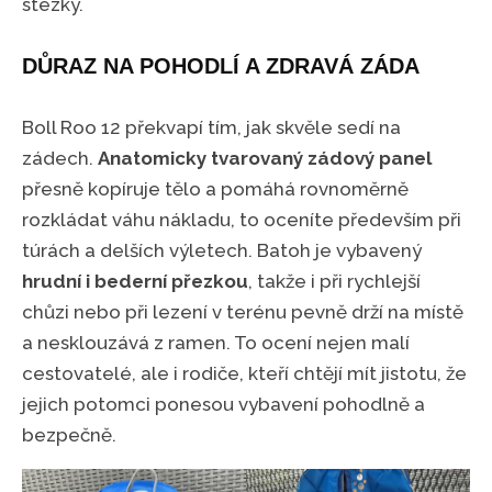
stezky.
DŮRAZ NA POHODLÍ A ZDRAVÁ ZÁDA
Boll Roo 12 překvapí tím, jak skvěle sedí na
zádech.
Anatomicky tvarovaný zádový panel
přesně kopíruje tělo a pomáhá rovnoměrně
rozkládat váhu nákladu, to oceníte především při
túrách a delších výletech. Batoh je vybavený
hrudní i bederní přezkou
, takže i při rychlejší
chůzi nebo při lezení v terénu pevně drží na místě
a nesklouzává z ramen. To ocení nejen malí
cestovatelé, ale i rodiče, kteří chtějí mít jistotu, že
jejich potomci ponesou vybavení pohodlně a
bezpečně.