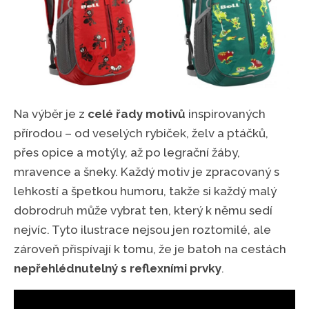
Na výběr je z
celé řady motivů
inspirovaných
přírodou – od veselých rybiček, želv a ptáčků,
přes opice a motýly, až po legrační žáby,
mravence a šneky. Každý motiv je zpracovaný s
lehkostí a špetkou humoru, takže si každý malý
dobrodruh může vybrat ten, který k němu sedí
nejvíc. Tyto ilustrace nejsou jen roztomilé, ale
zároveň přispívají k tomu, že je batoh na cestách
nepřehlédnutelný s reflexními prvky
.