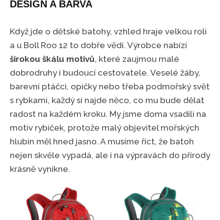
DESIGN A BARVA
Když jde o dětské batohy, vzhled hraje velkou roli
a u Boll Roo 12 to dobře vědí. Výrobce nabízí
širokou škálu motivů
, které zaujmou malé
dobrodruhy i budoucí cestovatele. Veselé žáby,
barevní ptáčci, opičky nebo třeba podmořský svět
s rybkami, každý si najde něco, co mu bude dělat
radost na každém kroku. My jsme doma vsadili na
motiv rybiček, protože malý objevitel mořských
hlubin měl hned jasno. A musíme říct, že batoh
nejen skvěle vypadá, ale i na výpravách do přírody
krásně vynikne.