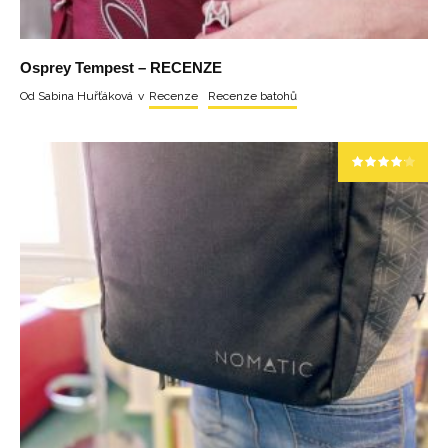
Osprey Tempest – RECENZE
Od
Sabina Huřťáková
v
Recenze
Recenze batohů