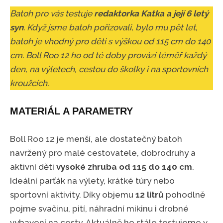
Batoh pro vás testuje
redaktorka Katka a její 6 letý
syn
. Když jsme batoh pořizovali, bylo mu pět let,
batoh je vhodný pro děti s výškou od 115 cm do 140
cm. Boll Roo 12 ho od té doby provází téměř každý
den, na výletech, cestou do školky i na sportovních
kroužcích.
MATERIÁL A PARAMETRY
Boll Roo 12 je menší, ale dostatečný batoh
navržený pro malé cestovatele, dobrodruhy a
aktivní děti
vysoké zhruba od 115 do 140 cm
.
Ideální parťák na výlety, krátké túry nebo
sportovní aktivity. Díky objemu
12 litrů
pohodlně
pojme svačinu, pití, náhradní mikinu i drobné
vybavení na cesty. Aktuálně ho stále testujeme v