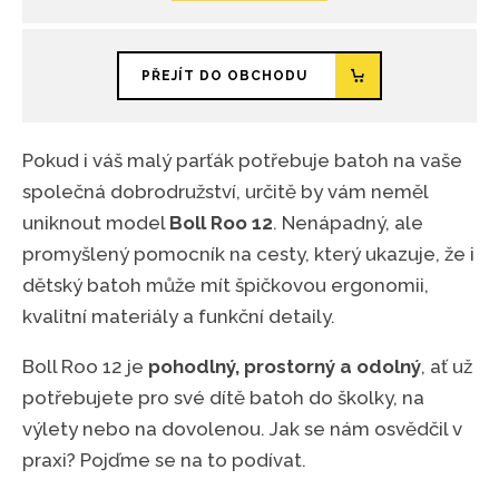
PŘEJÍT DO OBCHODU
Pokud i váš malý parťák potřebuje batoh na vaše
společná dobrodružství, určitě by vám neměl
uniknout model
Boll Roo 12
. Nenápadný, ale
promyšlený pomocník na cesty, který ukazuje, že i
dětský batoh může mít špičkovou ergonomii,
kvalitní materiály a funkční detaily.
Boll Roo 12 je
pohodlný, prostorný a odolný
, ať už
potřebujete pro své dítě batoh do školky, na
výlety nebo na dovolenou. Jak se nám osvědčil v
praxi? Pojďme se na to podívat.