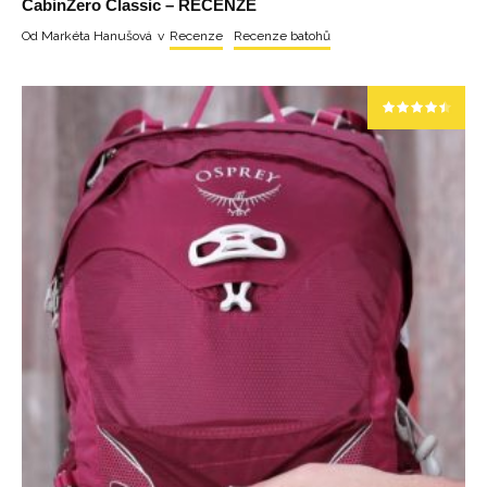
CabinZero Classic – RECENZE
Od
Markéta Hanušová
v
Recenze
Recenze batohů