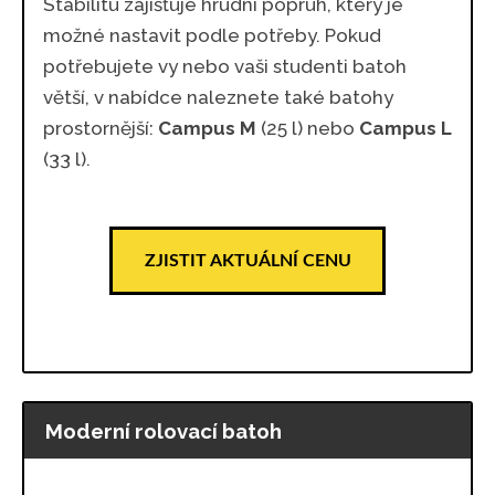
Stabilitu zajišťuje hrudní popruh, který je
možné nastavit podle potřeby. Pokud
potřebujete vy nebo vaši studenti batoh
větší, v nabídce naleznete také batohy
prostornější:
Campus M
(25 l) nebo
Campus L
(33 l).
ZJISTIT AKTUÁLNÍ CENU
Moderní rolovací batoh