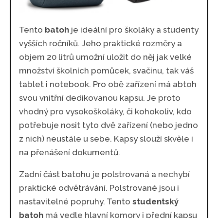
Tento
batoh
je ideální pro školáky a studenty
vyšších ročníků. Jeho praktické rozměry a
objem 20 litrů umožní uložit do něj jak velké
množství školních pomůcek, svačinu, tak váš
tablet i notebook. Pro obě zařízení má abtoh
svou vnitřní dedikovanou kapsu. Je proto
vhodný pro vysokoškoláky, či kohokoliv, kdo
potřebuje nosit tyto dvě zařízení (nebo jedno
z nich) neustále u sebe. Kapsy slouží skvěle i
na přenášení dokumentů.
Zadní část batohu je polstrovaná a nechybí
praktické odvětrávání. Polstrované jsou i
nastavitelné popruhy. Tento
studentský
batoh
má vedle hlavní komory i přední kapsu