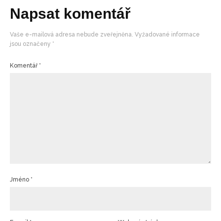
Napsat komentář
Vaše e-mailová adresa nebude zveřejněna.
Vyžadované informace
jsou označeny
*
Komentář
*
Jméno
*