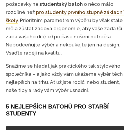
požadavky na
studentský batoh
o něco málo
rozdílné než
pro studenty prvního stupně základní
školy
. Prioritním parametrem výběru by však stále
měla zůstat zádová ergonomie, aby vaše záda (či
záda vašeho dítěte) po čase nošení netrpěla.
Nepodceňujte výběr a nekoukejte jen na design.
Vsaďte raději na kvalitu.
Snažíme se hledat jak praktického tak stylového
společníka – a jako vždy vám ukážeme výběr těch
nejlepších na trhu. Ať už jste rodič, nebo student,
naše tipy a rady vám výběr usnadní.
5 NEJLEPŠÍCH BATOHŮ PRO STARŠÍ
STUDENTY