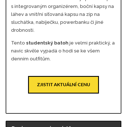
s integrovaným organizérem, boční kapsy na
láhev a vnitřní síťovaná kapsu na zip na
sluchátka, nabíječku, powerbanku či jiné
drobnosti.
Tento
studentský batoh
je velmi praktický, a
navíc skvěle vypadá o hodí se ke všem
denním outfitům.
ZJISTIT AKTUÁLNÍ CENU