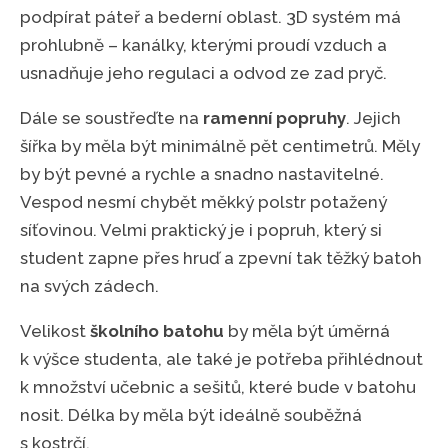
podpírat páteř a bederní oblast. 3D systém má
prohlubně – kanálky, kterými proudí vzduch a
usnadňuje jeho regulaci a odvod ze zad pryč.
Dále se soustřeďte na
ramenní popruhy
. Jejich
šířka by měla být minimálně pět centimetrů. Měly
by být pevné a rychle a snadno nastavitelné.
Vespod nesmí chybět měkký polstr potažený
síťovinou. Velmi praktický je i popruh, který si
student zapne přes hruď a zpevní tak těžký batoh
na svých zádech.
Velikost
školního batohu
by měla být úměrná
k výšce studenta, ale také je potřeba přihlédnout
k množství učebnic a sešitů, které bude v batohu
nosit. Délka by měla být ideálně souběžná
s kostrčí.