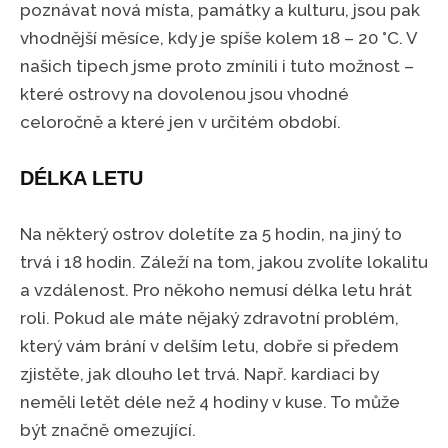
poznávat nová místa, památky a kulturu, jsou pak
vhodnější měsíce, kdy je spíše kolem 18 – 20 °C. V
našich tipech jsme proto zmínili i tuto možnost –
které ostrovy na dovolenou jsou vhodné
celoročně a které jen v určitém období.
DÉLKA LETU
Na některý ostrov doletíte za 5 hodin, na jiný to
trvá i 18 hodin. Záleží na tom, jakou zvolíte lokalitu
a vzdálenost. Pro někoho nemusí délka letu hrát
roli. Pokud ale máte nějaký zdravotní problém,
který vám brání v delším letu, dobře si předem
zjistěte, jak dlouho let trvá. Např. kardiaci by
neměli letět déle než 4 hodiny v kuse. To může
být značně omezující.