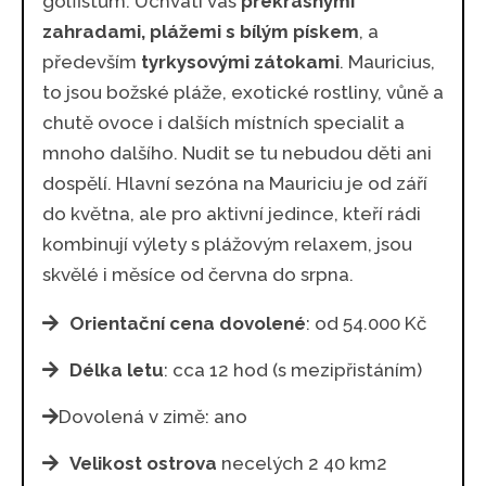
golfistům. Uchvátí vás
překrásnými
zahradami, plážemi s bílým pískem
, a
především
tyrkysovými zátokami
. Mauricius,
to jsou božské pláže, exotické rostliny, vůně a
chutě ovoce i dalších místních specialit a
mnoho dalšího. Nudit se tu nebudou děti ani
dospělí. Hlavní sezóna na Mauriciu je od září
do května, ale pro aktivní jedince, kteří rádi
kombinují výlety s plážovým relaxem, jsou
skvělé i měsíce od června do srpna.
Orientační cena dovolené
: od 54.000 Kč
Délka letu
: cca 12 hod (s mezipřistáním)
Dovolená v zimě: ano
Velikost ostrova
necelých 2 40 km2