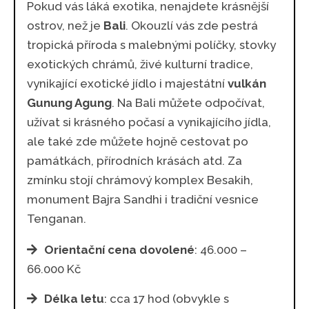
Pokud vás láká exotika, nenajdete krásnější
ostrov, než je
Bali
. Okouzlí vás zde pestrá
tropická příroda s malebnými políčky, stovky
exotických chrámů, živé kulturní tradice,
vynikající exotické jídlo i majestátní
vulkán
Gunung Agung
. Na Bali můžete odpočívat,
užívat si krásného počasí a vynikajícího jídla,
ale také zde můžete hojně cestovat po
památkách, přírodních krásách atd. Za
zmínku stojí chrámový komplex Besakih,
monument Bajra Sandhi i tradiční vesnice
Tenganan.
Orientační cena dovolené
: 46.000 –
66.000 Kč
Délka letu
: cca 17 hod (obvykle s