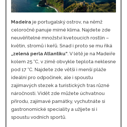
Madeira
je portugalský ostrov, na němž
celoročně panuje mírné klima. Najdete zde
neuvěřitelné množství kvetoucích rostlin –
květin, stromů i keřů. Snad i proto se mu říká
„zelená perla Atlantiku“
. V létě je na Madeiře
kolem 25 °C, v zimě obvykle teplota neklesne
pod 17 °C. Najdete zde větší i menší pláže
ideální pro odpočinek, ale i spoustu
zajímavých stezek a turistických tras různé
náročnosti. Vidět zde můžete úchvatnou
přírodu, zajímavé památky, vychutnáte si
gastronomické speciality a užijete si i
spoustu vodních sportů.