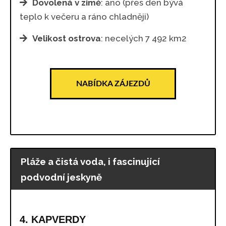
Dovolená v zimě
: ano (přes den bývá
teplo k večeru a ráno chladněji)
Velikost ostrova
: necelých 7 492 km2
NABÍDKA ZÁJEZDŮ
Pláže a čistá voda, i fascinující
podvodní jeskyně
4. KAPVERDY