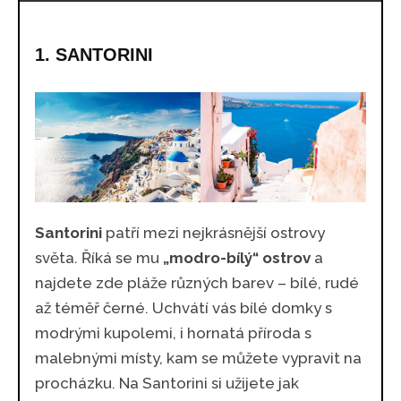
1. SANTORINI
Santorini
patří mezi nejkrásnější ostrovy
světa. Říká se mu
„modro-bílý“ ostrov
a
najdete zde pláže různých barev – bílé, rudé
až téměř černé. Uchvátí vás bílé domky s
modrými kupolemi, i hornatá příroda s
malebnými místy, kam se můžete vypravit na
procházku. Na Santorini si užijete jak