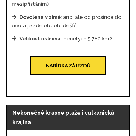
mezipřistáním)
Dovolená v zimě
: ano, ale od prosince do
února je zde období dešťů
Velikost ostrova:
necelých 5 780 km2
NABÍDKA ZÁJEZDŮ
Nekonečné krásné pláže i vulkanická
krajina