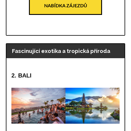
NABÍDKA ZÁJEZDŮ
Fascinující exotika a tropická příroda
2. BALI