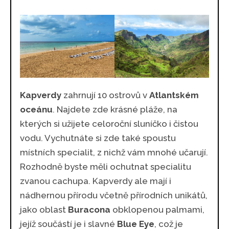
Kapverdy
zahrnují 10 ostrovů v
Atlantském
oceánu
. Najdete zde krásné pláže, na
kterých si užijete celoroční sluníčko i čistou
vodu. Vychutnáte si zde také spoustu
místních specialit, z nichž vám mnohé učarují.
Rozhodně byste měli ochutnat specialitu
zvanou cachupa. Kapverdy ale mají i
nádhernou přírodu včetně přírodních unikátů,
jako oblast
Buracona
obklopenou palmami,
jejíž součástí je i slavné
Blue Eye
, což je