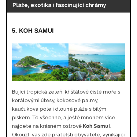
Pláže, exotika i fascinující chrámy
5. KOH SAMUI
Bující tropická zeleň, křišťálově čisté moře s
korálovými útesy, kokosové palmy,
kaučuková pole i dlouhé pláže s bílým
pískem. To všechno, a ještě mnohem více
najdete na krásném ostrově
Koh Samui
.
Okouzlí vás zde přátelští obyvatelé, vynikající