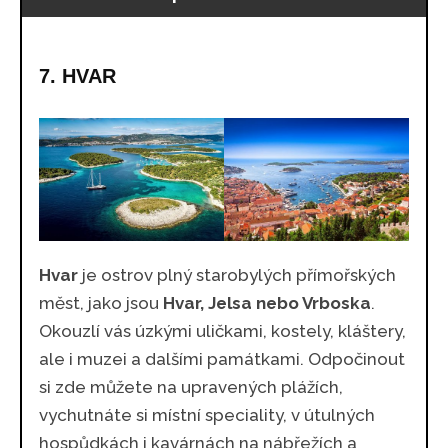
7. HVAR
Hvar
je ostrov plný starobylých přímořských
měst, jako jsou
Hvar, Jelsa nebo Vrboska
.
Okouzlí vás úzkými uličkami, kostely, kláštery,
ale i muzei a dalšími památkami. Odpočinout
si zde můžete na upravených plážích,
vychutnáte si místní speciality, v útulných
hospůdkách i kavárnách na nábřežích a