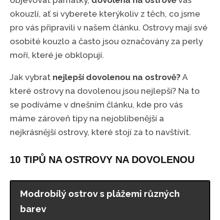
objevovat památky,
dovolená na ostrově
vás
okouzlí, ať si vyberete kterýkoliv z těch, co jsme
pro vás připravili v našem článku. Ostrovy mají své
osobité kouzlo a často jsou označovány za perly
moří, které je obklopují.
Jak vybrat
nejlepší dovolenou na ostrově?
A
které ostrovy na dovolenou jsou nejlepší? Na to
se podíváme v dnešním článku, kde pro vás
máme zároveň tipy na nejoblíbenější a
nejkrásnější ostrovy, které stojí za to navštívit.
10 TIPŮ NA OSTROVY NA DOVOLENOU
Modrobílý ostrov s plážemi různých
barev