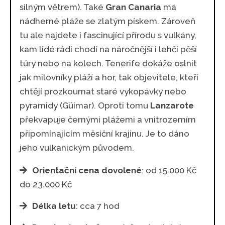
silným větrem). Také
Gran Canaria
má
nádherné pláže se zlatým pískem. Zároveň
tu ale najdete i fascinující přírodu s vulkány,
kam lidé rádi chodí na náročnější i lehčí pěší
túry nebo na kolech. Tenerife dokáže oslnit
jak milovníky pláží a hor, tak objevitele, kteří
chtějí prozkoumat staré vykopávky nebo
pyramidy (Güímar). Oproti tomu
Lanzarote
překvapuje černými plážemi a vnitrozemím
připomínajícím měsíční krajinu. Je to dáno
jeho vulkanickým původem.
Orientační cena dovolené
: od 15.000 Kč
do 23.000 Kč
Délka letu
: cca 7 hod