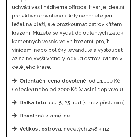
uchvátí vás i nádherná příroda. Hvar je ideální
pro aktivní dovolenou, kdy nechcete jen
ležet na pláži, ale prozkoumat ostrov křížem
krážem. Můžete se vydat do odlehlých zátok,
kamenných vesnic ve vnitrozemí, projít
vinicemi nebo políčky levandule a vystoupat
až na nejvyšší vrcholy, odkud ostrov uvidíte v
celé jeho kráse.
Orientační cena dovolené
: od 14.000 Kč
(letecky) nebo od 2000 Kč (vlastní dopravou)
Délka letu
: cca 5, 25 hod (s mezipřistáním)
Dovolená v zimě
: ne
Velikost ostrova
: necelých 298 km2