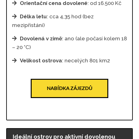
Orientační cena dovolené
: od 16.500 Kč
Délka letu
: cca 4,35 hod (bez
mezipřistání)
Dovolená v zimě
: ano (ale počasí kolem 18
– 20 °C)
Velikost ostrova
: necelých 801 km2
NABÍDKA ZÁJEZDŮ
Ideální ostrov pro aktivní dovolenou