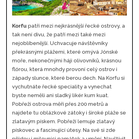
Korfu
patří mezi nejkrásnější řecké ostrovy, a
tak není divu, že patří mezi také mezi
nejoblíbenější. Uchvacuje návštěvníky
překrásnými plážemi, které omývá Jónské
moře, nekonečnými háji olivovníků, krásnou
flórou, která mnohdy provoní celý ostrov i
západy slunce, které berou dech. Na Korfu si
vychutnáte řecké speciality a vynechat
byste neměli ani sladký likér kum kuat.
Pobřeží ostrova měří přes 200 metrů a
najdete tu oblázkové zátoky i široké pláže se
zlatavým pískem. Pobřeží lemuje zlatavý
pískovec a fascinující útesy. Na své si zde
přijdou i milovníci památek a umění. Navštívit