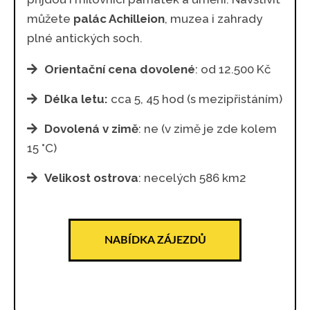
můžete
palác Achilleion
, muzea i zahrady
plné antických soch.
Orientační cena dovolené
: od 12.500 Kč
Délka letu:
cca 5, 45 hod (s mezipřistáním)
Dovolená v zimě
: ne (v zimě je zde kolem
15 °C)
Velikost ostrova
: necelých 586 km2
NABÍDKA ZÁJEZDŮ