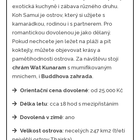
exotická kuchyně i zábava různého druhu.
Koh Samui je ostrov, který si užijete s
kamarádkou, rodinou i s partnerem. Pro
romantickou dovolenou je jako dělaný.
Pokud nechcete jen ležet na pláži a pít
koktejly, můžete objevovat krásy a
pamětihodnosti ostrova. Za návštěvu stojí
chrám Wat Kunaram
s mumifikovaným
mnichem, i
Buddhova zahrada
.
Orientační cena dovolené
: od 25.000 Kč
Délka letu
: cca 18 hod s mezipřistáním
Dovolená v zimě
: ano
Velikost ostrova
: necelých 247 km2 (třetí
největší ostrov Thajska)