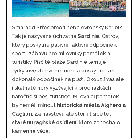
Smaragd Středomoří nebo evropský Karibik.
Tak je nazývána úchvatná
Sardinie
. Ostrov,
který poskytne pasivní i aktivní odpočinek,
sport i zábavu pro milovníky památek a
turistiky. Písčité pláže Sardinie lemuje
tyrkysově zbarvené moře a poskytne tak
dokonalý odpočinek na pláži. Okouzlí vás ale
i skalnaté hory vyzývající k procházkách i
náročnější pěší turistice. Milovníci památek
by neměli minout
historická města Alghero a
Cagliari
. Za návštěvu ale stojí i tisíce let
staré nuraghské osídlení
, které zanechalo
kamenné věže.