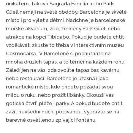
unikátem. Taková Sagrada Familia nebo Park
Güell nemají na světě obdoby. Barcelona je skvělé
místo i pro výlet s dětmi. Nadchne je barcelonské
mořské akvárium, zoo, zmíněný Park Güell nebo
atrakce na kopci Tibidabo. Pokud je budete chtít
vzdělávat, zkuste to třeba v interaktivním muzeu
Cosmocaixa. V Barceloně si pochutnáte na
mnoha druzích tapas, a to téměř na každém rohu.
Záleží jen na vás, zda zvolíte tapas bar, kavárnu,
nebo restauraci. Barcelona je úžasná i jako
romantické místo, kde chcete požádat svou
milou o ruku, nebo prožít líbánky. Okouzlí vás
gotická čtvrť, pláže i parky. A pokud budete chtít
zažít nevšední noční podívanou, vypravte se na
barevně osvětlenou zpívající fontánu.