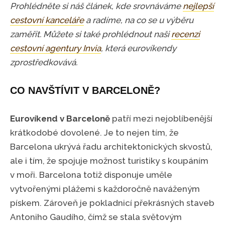
Prohlédněte si náš článek, kde srovnáváme
nejlepší
cestovní kanceláře
a radíme, na co se u výběru
zaměřit.
Můžete si také prohlédnout naši
recenzi
cestovní agentury Invia
, která eurovíkendy
zprostředkovává.
CO NAVŠTÍVIT V BARCELONĚ?
Eurovíkend v Barceloně
patří mezi nejoblíbenější
krátkodobé dovolené. Je to nejen tím, že
Barcelona ukrývá řadu architektonických skvostů,
ale i tím, že spojuje možnost turistiky s koupáním
v moři. Barcelona totiž disponuje uměle
vytvořenými plážemi s každoročně naváženým
pískem. Zároveň je pokladnicí překrásných staveb
Antoniho Gaudího, čímž se stala světovým