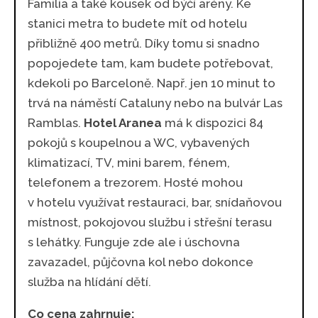
Familia a také kousek od býčí arény. Ke
stanici metra to budete mít od hotelu
přibližně 400 metrů. Díky tomu si snadno
popojedete tam, kam budete potřebovat,
kdekoli po Barceloně. Např. jen 10 minut to
trvá na náměstí Cataluny nebo na bulvár Las
Ramblas.
Hotel Aranea
má k dispozici 84
pokojů s koupelnou a WC, vybavených
klimatizací, TV, mini barem, fénem,
telefonem a trezorem. Hosté mohou
v hotelu využívat restauraci, bar, snídaňovou
místnost, pokojovou službu i střešní terasu
s lehátky. Funguje zde ale i úschovna
zavazadel, půjčovna kol nebo dokonce
služba na hlídání dětí.
Co cena zahrnuje: