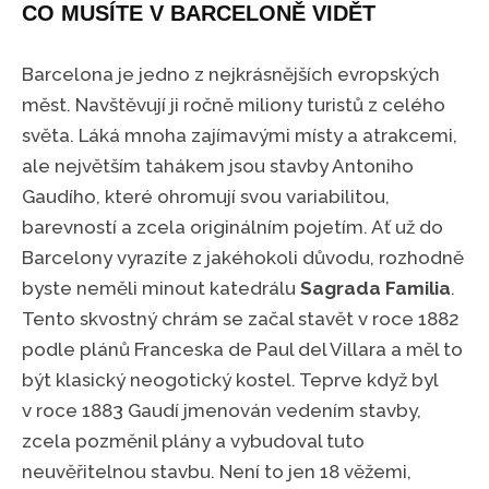
CO MUSÍTE V BARCELONĚ VIDĚT
Barcelona je jedno z nejkrásnějších evropských
měst. Navštěvují ji ročně miliony turistů z celého
světa. Láká mnoha zajímavými místy a atrakcemi,
ale největším tahákem jsou stavby Antoniho
Gaudího, které ohromují svou variabilitou,
barevností a zcela originálním pojetím. Ať už do
Barcelony vyrazíte z jakéhokoli důvodu, rozhodně
byste neměli minout katedrálu
Sagrada Familia
.
Tento skvostný chrám se začal stavět v roce 1882
podle plánů Franceska de Paul del Villara a měl to
být klasický neogotický kostel. Teprve když byl
v roce 1883 Gaudí jmenován vedením stavby,
zcela pozměnil plány a vybudoval tuto
neuvěřitelnou stavbu. Není to jen 18 věžemi,