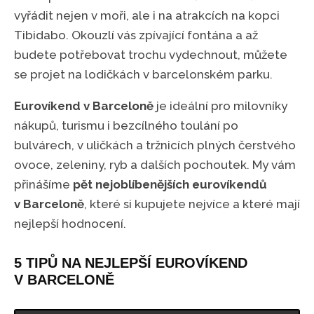
vyřádit nejen v moři, ale i na atrakcích na kopci
Tibidabo. Okouzlí vás zpívající fontána a až
budete potřebovat trochu vydechnout, můžete
se projet na lodičkách v barcelonském parku.
Eurovíkend v Barceloně
je ideální pro milovníky
nákupů, turismu i bezcílného toulání po
bulvárech, v uličkách a tržnicích plných čerstvého
ovoce, zeleniny, ryb a dalších pochoutek. My vám
přinášíme
pět nejoblíbenějších eurovíkendů
v Barceloně
, které si kupujete nejvíce a které mají
nejlepší hodnocení.
5 TIPŮ NA NEJLEPŠÍ EUROVÍKEND
V BARCELONĚ