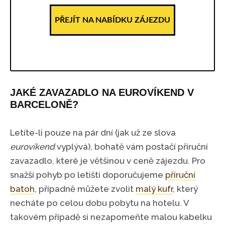
PŘEJÍT NA NABÍDKU ZÁJEZDU
JAKÉ ZAVAZADLO NA EUROVÍKEND V
BARCELONĚ?
Letíte-li pouze na pár dní (jak už ze slova
eurovíkend
vyplývá), bohatě vám postačí příruční
zavazadlo, které je většinou v ceně zájezdu. Pro
snažší pohyb po letišti doporučujeme
příruční
batoh
, případně můžete zvolit
malý kufr
, který
necháte po celou dobu pobytu na hotelu. V
takovém případě si nezapomeňte malou kabelku