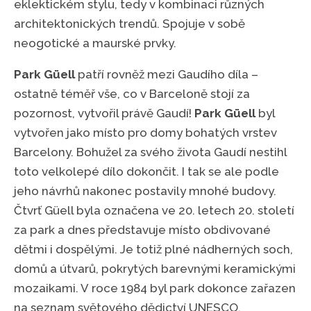
eklektickém stylu, tedy v kombinaci různých
architektonických trendů. Spojuje v sobě
neogotické a maurské prvky.
Park Güell
patří rovněž mezi Gaudího díla –
ostatně téměř vše, co v Barceloně stojí za
pozornost, vytvořil právě Gaudí!
Park Güell
byl
vytvořen jako místo pro domy bohatých vrstev
Barcelony. Bohužel za svého života Gaudí nestihl
toto velkolepé dílo dokončit. I tak se ale podle
jeho návrhů nakonec postavily mnohé budovy.
Čtvrť Güell byla označena ve 20. letech 20. století
za park a dnes představuje místo obdivované
dětmi i dospělými. Je totiž plné nádherných soch,
domů a útvarů, pokrytých barevnými keramickými
mozaikami. V roce 1984 byl park dokonce zařazen
na seznam světového dědictví UNESCO.