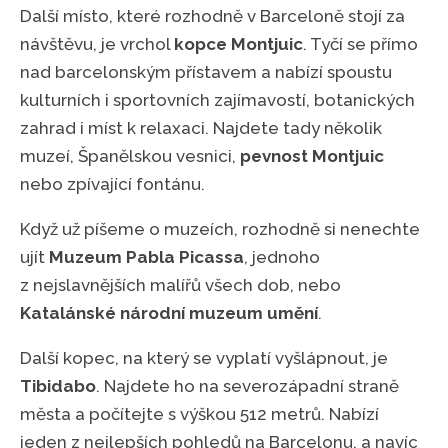
Další místo, které rozhodně v Barceloně stojí za
návštěvu, je vrchol
kopce Montjuic
. Tyčí se přímo
nad barcelonským přístavem a nabízí spoustu
kulturních i sportovních zajímavostí, botanických
zahrad i míst k relaxaci. Najdete tady několik
muzeí, Španělskou vesnici,
pevnost Montjuic
nebo zpívající fontánu.
Když už píšeme o muzeích, rozhodně si nenechte
ujít
Muzeum Pabla Picassa
, jednoho
z nejslavnějších malířů všech dob, nebo
Katalánské národní muzeum umění
.
Další kopec, na který se vyplatí vyšlápnout, je
Tibidabo
. Najdete ho na severozápadní straně
města a počítejte s výškou 512 metrů. Nabízí
jeden z nejlepších pohledů na Barcelonu, a navíc