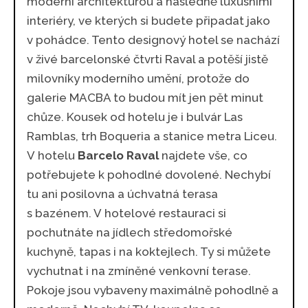
moderní architekturou a následně luxusními
interiéry, ve kterých si budete připadat jako
v pohádce. Tento designový hotel se nachází
v živé barcelonské čtvrti Raval a potěší jistě
milovníky moderního umění, protože do
galerie MACBA to budou mít jen pět minut
chůze. Kousek od hotelu je i bulvár Las
Ramblas, trh Boqueria a stanice metra Liceu.
V hotelu
Barcelo Raval
najdete vše, co
potřebujete k pohodlné dovolené. Nechybí
tu ani posilovna a úchvatná terasa
s bazénem. V hotelové restauraci si
pochutnáte na jídlech středomořské
kuchyně, tapas i na koktejlech. Ty si můžete
vychutnat i na zmíněné venkovní terase.
Pokoje jsou vybaveny maximálně pohodlně a