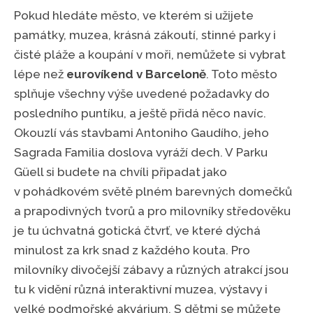
Pokud hledáte město, ve kterém si užijete
památky, muzea, krásná zákoutí, stinné parky i
čisté pláže a koupání v moři, nemůžete si vybrat
lépe než
eurovíkend v Barceloně
. Toto město
splňuje všechny výše uvedené požadavky do
posledního puntíku, a ještě přidá něco navíc.
Okouzlí vás stavbami Antoniho Gaudího, jeho
Sagrada Familia doslova vyráží dech. V Parku
Güell si budete na chvíli připadat jako
v pohádkovém světě plném barevných domečků
a prapodivných tvorů a pro milovníky středověku
je tu úchvatná gotická čtvrť, ve které dýchá
minulost za krk snad z každého kouta. Pro
milovníky divočejší zábavy a různých atrakcí jsou
tu k vidění různá interaktivní muzea, výstavy i
velké podmořské akvárium. S dětmi se můžete