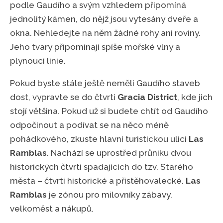
podle Gaudího a svým vzhledem připomíná
jednolitý kámen, do nějž jsou vytesány dveře a
okna. Nehledejte na něm žádné rohy ani roviny.
Jeho tvary připomínají spíše mořské vlny a
plynoucí linie.
Pokud byste stále ještě neměli Gaudího staveb
dost, vypravte se do čtvrti
Gracia District
, kde jich
stojí většina. Pokud už si budete chtít od Gaudího
odpočinout a podívat se na něco méně
pohádkového, zkuste hlavní turistickou ulici
Las
Ramblas
. Nachází se uprostřed průniku dvou
historických čtvrtí spadajících do tzv. Starého
města – čtvrti historické a přistěhovalecké.
Las
Ramblas
je zónou pro milovníky zábavy,
velkoměst a nákupů.