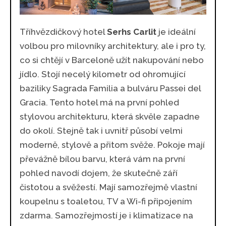
Tříhvězdičkový hotel
Serhs Carlit
je ideální
volbou pro milovníky architektury, ale i pro ty,
co si chtějí v Barceloně užít nakupování nebo
jídlo. Stojí necelý kilometr od ohromující
baziliky Sagrada Familia a bulváru Passei del
Gracia. Tento hotel má na první pohled
stylovou architekturu, která skvěle zapadne
do okolí. Stejně tak i uvnitř působí velmi
moderně, stylově a přitom svěže. Pokoje mají
převážně bílou barvu, která vám na první
pohled navodí dojem, že skutečně září
čistotou a svěžestí. Mají samozřejmě vlastní
koupelnu s toaletou, TV a Wi-fi připojením
zdarma. Samozřejmostí je i klimatizace na