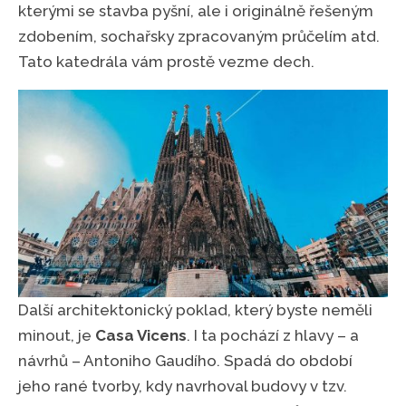
kterými se stavba pyšní, ale i originálně řešeným
zdobením, sochařsky zpracovaným průčelím atd.
Tato katedrála vám prostě vezme dech.
Další architektonický poklad, který byste neměli
minout, je
Casa Vicens
. I ta pochází z hlavy – a
návrhů – Antoniho Gaudího. Spadá do období
jeho rané tvorby, kdy navrhoval budovy v tzv.