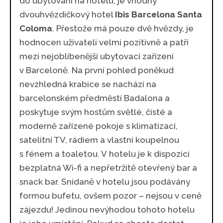
do ubytování na hotelu, je vhodný
dvouhvězdičkový hotel
Ibis Barcelona Santa
Coloma
. Přestože má pouze dvě hvězdy, je
hodnocen uživateli velmi pozitivně a patří
mezi nejoblíbenější ubytovací zařízení
v Barceloně. Na první pohled poněkud
nevzhledná krabice se nachází na
barcelonském předměstí Badalona a
poskytuje svým hostům světlé, čisté a
moderně zařízené pokoje s klimatizací,
satelitní TV, rádiem a vlastní koupelnou
s fénem a toaletou. V hotelu je k dispozici
bezplatná Wi-fi a nepřetržitě otevřený bar a
snack bar. Snídaně v hotelu jsou podávány
formou bufetu, ovšem pozor – nejsou v ceně
zájezdu! Jedinou nevýhodou tohoto hotelu