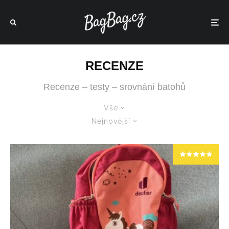
RECENZE
Recenze – testy – srovnání batohů
Vše
Nejnovější