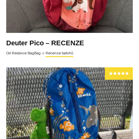
Deuter Pico – RECENZE
Od
Redakce BagBag
v
Recenze batohů