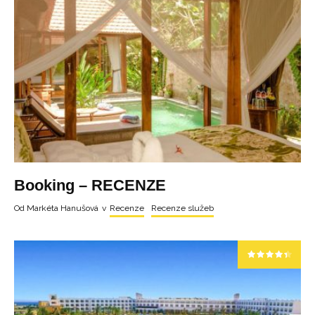
Booking – RECENZE
Od
Markéta Hanušová
v
Recenze
Recenze služeb