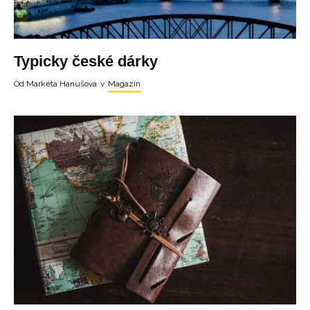
Typicky české dárky
Od
Markéta Hanušová
v
Magazín