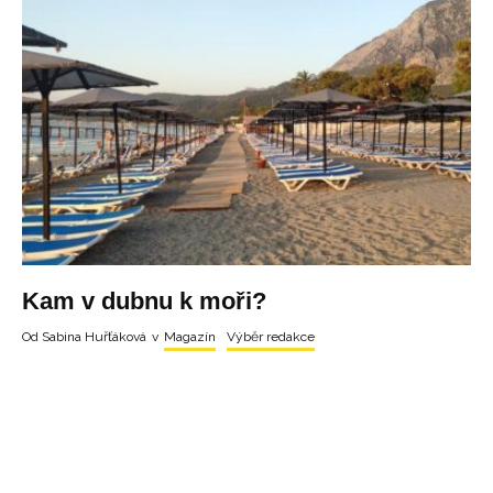
Kam v dubnu k moři?
Od
Sabina Huřťáková
v
Magazín
Výběr redakce
LOAD MORE