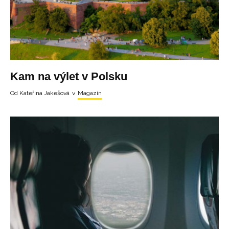
Kam na výlet v Polsku
Od
Kateřina Jakešová
v
Magazín