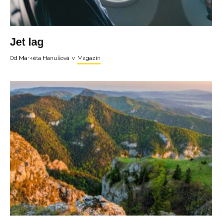
Jet lag
Od
Markéta Hanušová
v
Magazín