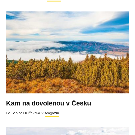
Kam na dovolenou v Česku
Od
Sabina Huřťáková
v
Magazín