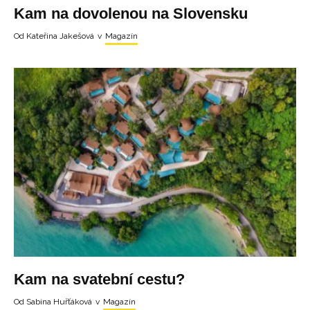
Kam na dovolenou na Slovensku
Od
Kateřina Jakešová
v
Magazín
Kam na svatební cestu?
Od
Sabina Huřťáková
v
Magazín